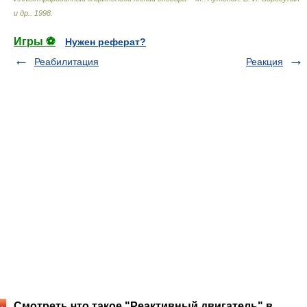
и др.
.
1998
.
Игры ⚽
Нужен реферат?
Реабилитация
Реакция
Смотреть что такое "Реактивный двигатель" в